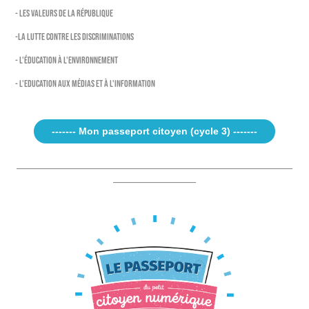
- Les valeurs de la république
-La lutte contre les discriminations
- L'éducation à l'environnement
- L'Education aux médias et à l'information
------- Mon passeport citoyen (cycle 3) -------
____________________________________________________________________________________________________
______________________________