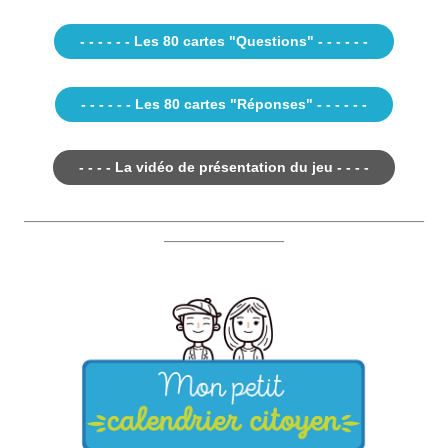
- - - - - - Les 80 cartes "Questions" - - - - - -
- - - - - - Les 80 cartes "Réponses" - - - - - -
- - - - La vidéo de présentation du jeu - - - -
____________________________________________________________________________________________________
______________________________