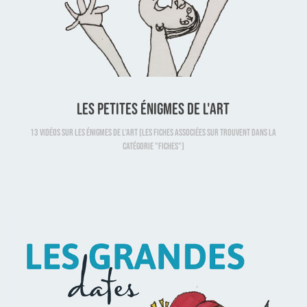
Les petites énigmes de l'art
13 vidéos sur les énigmes de l'art (les fiches associées sur trouvent dans la
catégorie "fiches")