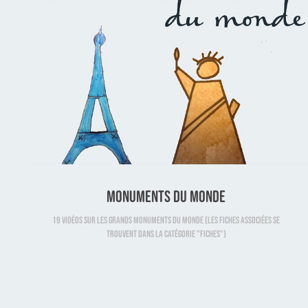
Monuments du monde
19 vidéos sur les grands monuments du monde (les fiches associées se
trouvent dans la catégorie "fiches")